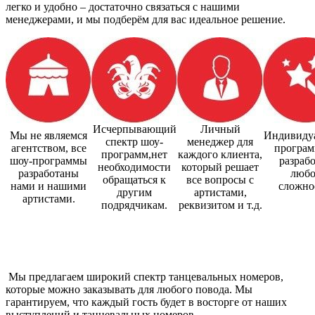
легко и удобно – достаточно связаться с нашими
менеджерами, и мы подберём для вас идеальное решение.
Исчерпывающий
Личный
Мы не являемся
Индивиду
спектр шоу-
менеджер для
агентством, все
програм
программ,нет
каждого клиента,
шоу-программы
разраб
необходимости
который решает
разработаны
люб
обращаться к
все вопросы с
нами и нашими
сложно
другим
артистами,
артистами.
подрядчикам.
реквизитом и т.д.
Мы предлагаем широкий спектр танцевальных номеров,
которые можно заказывать для любого повода. Мы
гарантируем, что каждый гость будет в восторге от наших
выступлений и танцевальных номеров.