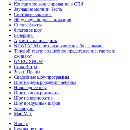
Контактное жонглирование в СПб
Звучащие молнии Тесла
Световые картины
Эбру шоу - водная анимация
Спецэффекты
Флаговое шоу
Балерины
Артисты на праздник
NEW!
AGM шоу с искрящимися болгарками
Теневой театр: волшебное представление, где тени
оживают
GYRO-SHOW
Сила Ветра
Звуки Праны
Свадебные шоу-программы
Шоу на день рождения ребенка
Новогоднее шоу
Шоу на день рождения
Шоу на корпоратив
Шоу воздушных шаров
Хеллоуин
Mad Max
Я могу
Бумажное шоу