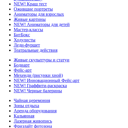
NEW!
Краш тест
Ожившие портреты
Аниматоры для взрослых
Живые картины
NEW!
Аниматоры для детей
Мастер-классы
БитБокс
Ходулисты
Леди-фуршет
Театральные действия
Живые скульптуры и статуи
Бодиарт
Фейс-арт
Мехенди (рисунки хной)
NEW!
Инновационный Фейс-арт
NEW!
Граффити-раскраска
NEW!
Черные балерины
Чайная церемония
Зоны отдыха
Аренда оборудования
Кальянная
Лазерная живопись
Фризлайт фотозона